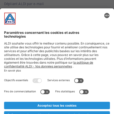
Dépliant ALDI par e-mail
Offres
Infos essentielles
Suivez ALDI Belgique
Textes marqués d'un astérisque et mentions légales
* Nous vendons ces articles temporairement et jusqu'à
épuisement des stocks. Nous comptons sur votre compréhension
au cas où, malgré le planning bien étudié, nous serions
prématurément en rupture de stock. Prix Recupel et TVA incl.
** Sur ce site, l’utilisation de la forme masculine a été adoptée