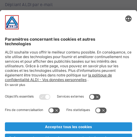
Dépliant ALDI par e-mail
Offres
Infos essentielles
Suivez ALDI Belgique
Textes marqués d'un astérisque et mentions légales
* Nous vendons ces articles temporairement et jusqu'à
épuisement des stocks. Nous comptons sur votre compréhension
au cas où, malgré le planning bien étudié, nous serions
prématurément en rupture de stock. Prix Recupel et TVA incl.
** Sur ce site, l’utilisation de la forme masculine a été adoptée