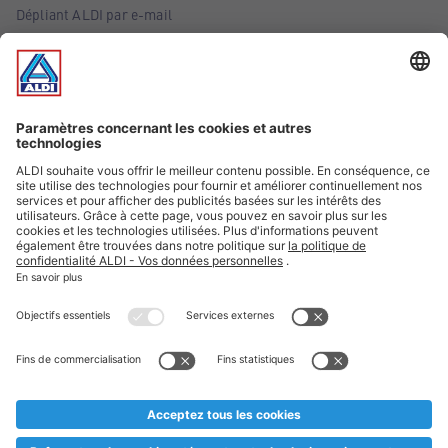
Dépliant ALDI par e-mail
Offres
Infos essentielles
Suivez ALDI Belgique
Textes marqués d'un astérisque et mentions légales
* Nous vendons ces articles temporairement et jusqu'à
épuisement des stocks. Nous comptons sur votre compréhension
au cas où, malgré le planning bien étudié, nous serions
prématurément en rupture de stock. Prix Recupel et TVA incl.
** Sur ce site, l’utilisation de la forme masculine a été adoptée