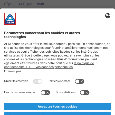
Dépliant ALDI par e-mail
Offres
Infos essentielles
Suivez ALDI Belgique
Textes marqués d'un astérisque et mentions légales
* Nous vendons ces articles temporairement et jusqu'à
épuisement des stocks. Nous comptons sur votre compréhension
au cas où, malgré le planning bien étudié, nous serions
prématurément en rupture de stock. Prix Recupel et TVA incl.
** Sur ce site, l’utilisation de la forme masculine a été adoptée