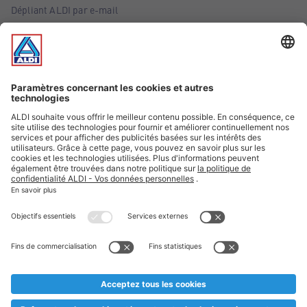
Dépliant ALDI par e-mail
Offres
Infos essentielles
Suivez ALDI Belgique
Textes marqués d'un astérisque et mentions légales
* Nous vendons ces articles temporairement et jusqu'à
épuisement des stocks. Nous comptons sur votre compréhension
au cas où, malgré le planning bien étudié, nous serions
prématurément en rupture de stock. Prix Recupel et TVA incl.
** Sur ce site, l’utilisation de la forme masculine a été adoptée