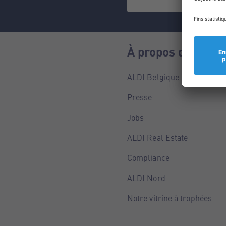
À propos de nous
ALDI Belgique
Presse
Jobs
ALDI Real Estate
Compliance
ALDI Nord
Notre vitrine à trophées