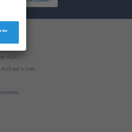
ce
ALDI
ter ALDI
 ALDI par e-mail
sentielles