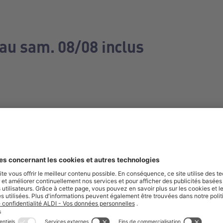
 au sam. 08/08 inclus
e manquez aucune de nos offres.
S