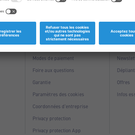
Informations
Servi
Magasins
Points 
Modes de paiement
Newslet
Foire aux questions
Dépliant
Garantie
Offres
Paramètres des cookies
Infos es
Coordonnées d'entreprise
Privacy protection
Privacy protection App