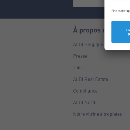
À propos de nous
ALDI Belgique
Presse
Jobs
ALDI Real Estate
Compliance
ALDI Nord
Notre vitrine à trophées