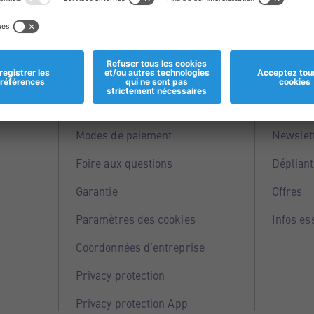
Informations
Servi
Magasins
Points 
Modes de paiement
Newslet
Foire aux questions
Dépliant
Garantie
Offres
Paramètres des cookies
Infos es
Coordonnées d'entreprise
Privacy protection
Privacy protection App