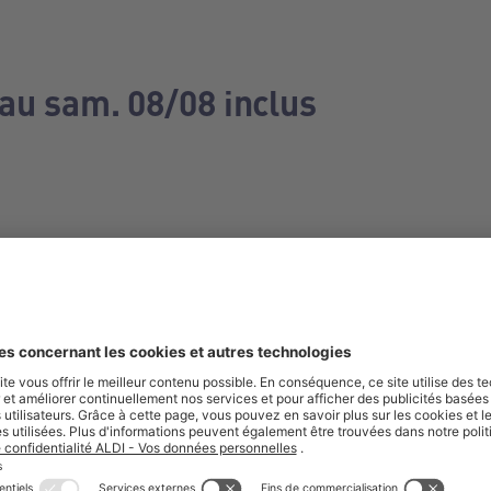
 au sam. 08/08 inclus
e manquez aucune de nos offres.
S