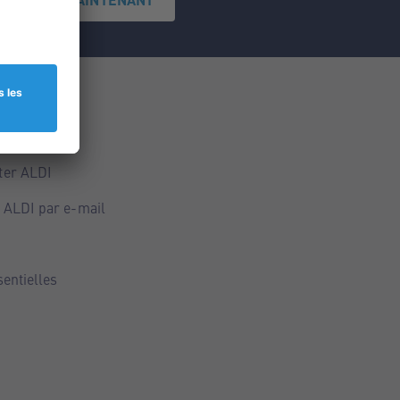
ce
ALDI
ter ALDI
 ALDI par e-mail
sentielles