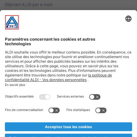
Dépliant ALDI par e-mail
Offres
Infos essentielles
Suivez ALDI Belgique
Textes marqués d'un astérisque et mentions légales
* Nous vendons ces articles temporairement et jusqu'à
épuisement des stocks. Nous comptons sur votre compréhension
au cas où, malgré le planning bien étudié, nous serions
prématurément en rupture de stock. Prix Recupel et TVA incl.
** Sur ce site, l’utilisation de la forme masculine a été adoptée