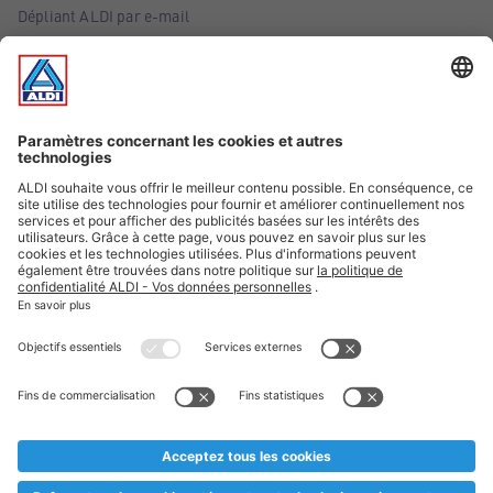
Dépliant ALDI par e-mail
Offres
Infos essentielles
Suivez ALDI Belgique
Textes marqués d'un astérisque et mentions légales
* Nous vendons ces articles temporairement et jusqu'à
épuisement des stocks. Nous comptons sur votre compréhension
au cas où, malgré le planning bien étudié, nous serions
prématurément en rupture de stock. Prix Recupel et TVA incl.
** Sur ce site, l’utilisation de la forme masculine a été adoptée