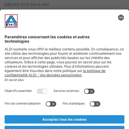
Dépliant ALDI par e-mail
Offres
Infos essentielles
Suivez ALDI Belgique
Textes marqués d'un astérisque et mentions légales
* Nous vendons ces articles temporairement et jusqu'à
épuisement des stocks. Nous comptons sur votre compréhension
au cas où, malgré le planning bien étudié, nous serions
prématurément en rupture de stock. Prix Recupel et TVA incl.
** Sur ce site, l’utilisation de la forme masculine a été adoptée