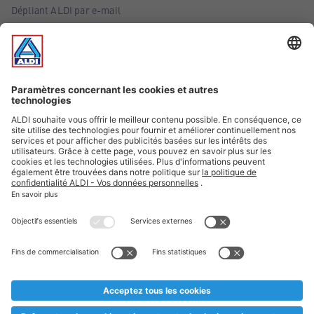
Dépliant ALDI par e-mail
Offres
Infos essentielles
Suivez ALDI Belgique
Textes marqués d'un astérisque et mentions légales
* Nous vendons ces articles temporairement et jusqu'à
épuisement des stocks. Nous comptons sur votre compréhension
au cas où, malgré le planning bien étudié, nous serions
prématurément en rupture de stock. Prix Recupel et TVA incl.
** Sur ce site, l’utilisation de la forme masculine a été adoptée