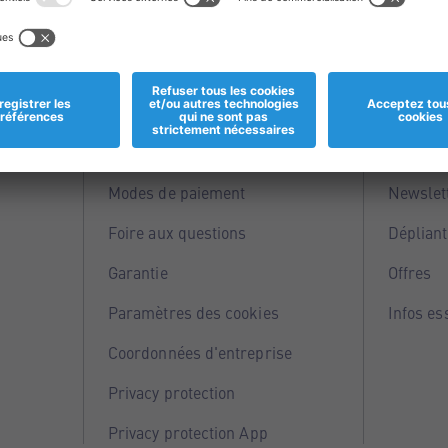
Informations
Servi
Magasins
Points 
Modes de paiement
Newslet
Foire aux questions
Dépliant
Garantie
Offres
Paramètres des cookies
Infos es
Coordonnées d'entreprise
Privacy protection
Privacy protection App