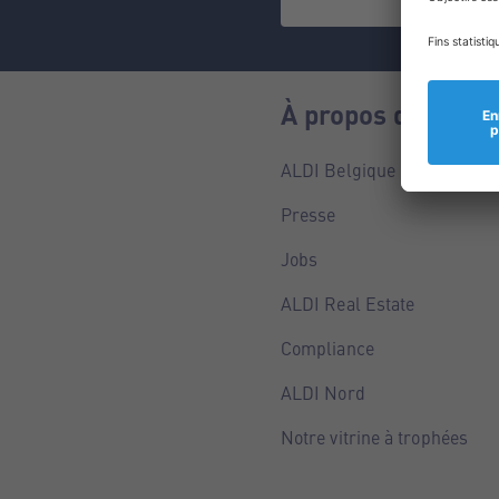
À propos de nous
ALDI Belgique
Presse
Jobs
ALDI Real Estate
Compliance
ALDI Nord
Notre vitrine à trophées