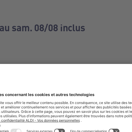
 au sam. 08/08 inclus
e manquez aucune de nos offres.
S