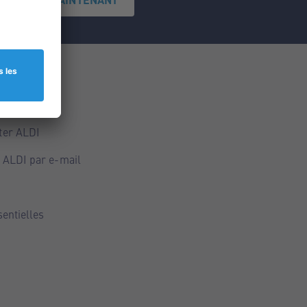
ce
ALDI
ter ALDI
 ALDI par e-mail
sentielles