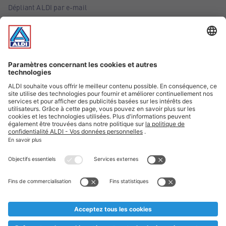
Dépliant ALDI par e-mail
Offres
Infos essentielles
Suivez ALDI Belgique
Textes marqués d'un astérisque et mentions légales
* Nous vendons ces articles temporairement et jusqu'à
épuisement des stocks. Nous comptons sur votre compréhension
au cas où, malgré le planning bien étudié, nous serions
prématurément en rupture de stock. Prix Recupel et TVA incl.
** Sur ce site, l’utilisation de la forme masculine a été adoptée