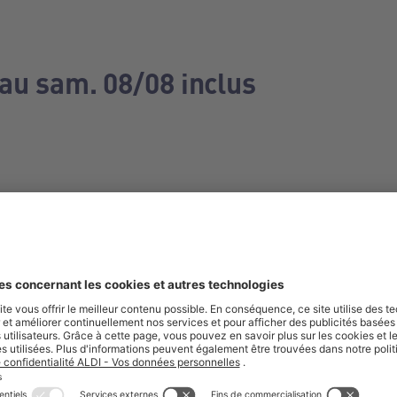
 au sam. 08/08 inclus
e manquez aucune de nos offres.
S