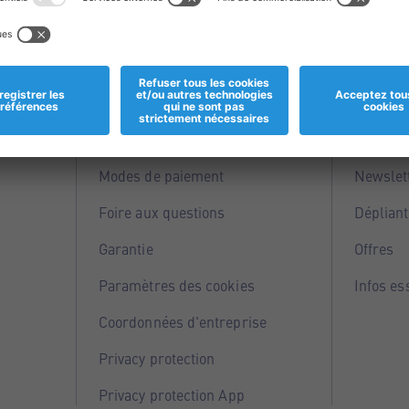
Informations
Servi
Magasins
Points 
Modes de paiement
Newslet
Foire aux questions
Dépliant
Garantie
Offres
Paramètres des cookies
Infos es
Coordonnées d'entreprise
Privacy protection
Privacy protection App