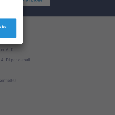
ce
ALDI
ter ALDI
 ALDI par e-mail
sentielles