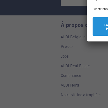
À propos de nous
ALDI Belgique
Presse
Jobs
ALDI Real Estate
Compliance
ALDI Nord
Notre vitrine à trophées