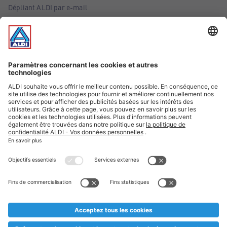
Dépliant ALDI par e-mail
Offres
Infos essentielles
Suivez ALDI Belgique
Textes marqués d'un astérisque et mentions légales
* Nous vendons ces articles temporairement et jusqu'à
épuisement des stocks. Nous comptons sur votre compréhension
au cas où, malgré le planning bien étudié, nous serions
prématurément en rupture de stock. Prix Recupel et TVA incl.
** Sur ce site, l’utilisation de la forme masculine a été adoptée