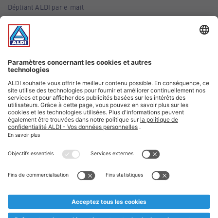
Dépliant ALDI par e-mail
Offres
Infos essentielles
Suivez ALDI Belgique
Textes marqués d'un astérisque et mentions légales
* Nous vendons ces articles temporairement et jusqu'à
épuisement des stocks. Nous comptons sur votre compréhension
au cas où, malgré le planning bien étudié, nous serions
prématurément en rupture de stock. Prix Recupel et TVA incl.
** Sur ce site, l’utilisation de la forme masculine a été adoptée