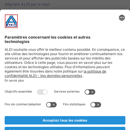
Dépliant ALDI par e-mail
Offres
Infos essentielles
Suivez ALDI Belgique
Textes marqués d'un astérisque et mentions légales
* Nous vendons ces articles temporairement et jusqu'à
épuisement des stocks. Nous comptons sur votre compréhension
au cas où, malgré le planning bien étudié, nous serions
prématurément en rupture de stock. Prix Recupel et TVA incl.
** Sur ce site, l’utilisation de la forme masculine a été adoptée