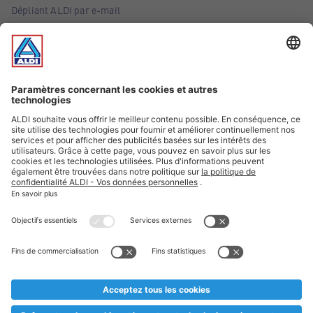
Dépliant ALDI par e-mail
Offres
Infos essentielles
Suivez ALDI Belgique
Textes marqués d'un astérisque et mentions légales
* Nous vendons ces articles temporairement et jusqu'à
épuisement des stocks. Nous comptons sur votre compréhension
au cas où, malgré le planning bien étudié, nous serions
prématurément en rupture de stock. Prix Recupel et TVA incl.
** Sur ce site, l’utilisation de la forme masculine a été adoptée