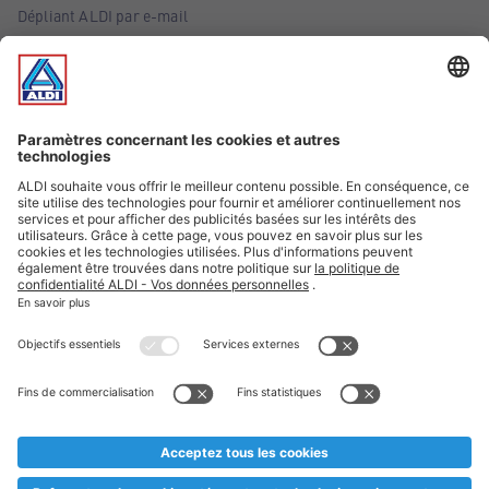
Dépliant ALDI par e-mail
Offres
Infos essentielles
Suivez ALDI Belgique
Textes marqués d'un astérisque et mentions légales
* Nous vendons ces articles temporairement et jusqu'à
épuisement des stocks. Nous comptons sur votre compréhension
au cas où, malgré le planning bien étudié, nous serions
prématurément en rupture de stock. Prix Recupel et TVA incl.
** Sur ce site, l’utilisation de la forme masculine a été adoptée