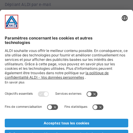
Dépliant ALDI par e-mail
Offres
Infos essentielles
Suivez ALDI Belgique
Textes marqués d'un astérisque et mentions légales
* Nous vendons ces articles temporairement et jusqu'à
épuisement des stocks. Nous comptons sur votre compréhension
au cas où, malgré le planning bien étudié, nous serions
prématurément en rupture de stock. Prix Recupel et TVA incl.
** Sur ce site, l’utilisation de la forme masculine a été adoptée