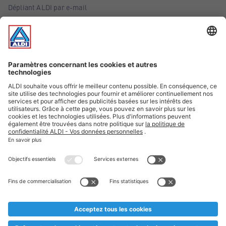
Dépliant ALDI par e-mail
Offres
Infos essentielles
Suivez ALDI Belgique
Textes marqués d'un astérisque et mentions légales
* Nous vendons ces articles temporairement et jusqu'à
épuisement des stocks. Nous comptons sur votre compréhension
au cas où, malgré le planning bien étudié, nous serions
prématurément en rupture de stock. Prix Recupel et TVA incl.
** Sur ce site, l’utilisation de la forme masculine a été adoptée