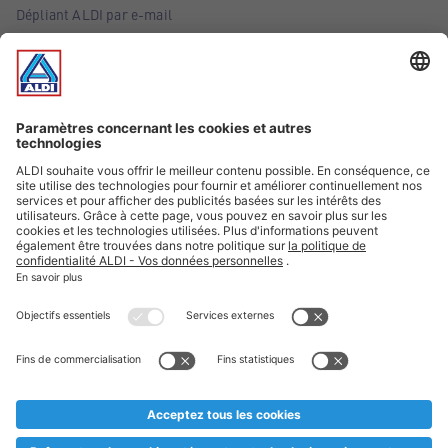
Dépliant ALDI par e-mail
Offres
Infos essentielles
Suivez ALDI Belgique
Textes marqués d'un astérisque et mentions légales
* Nous vendons ces articles temporairement et jusqu'à
épuisement des stocks. Nous comptons sur votre compréhension
au cas où, malgré le planning bien étudié, nous serions
prématurément en rupture de stock. Prix Recupel et TVA incl.
** Sur ce site, l’utilisation de la forme masculine a été adoptée