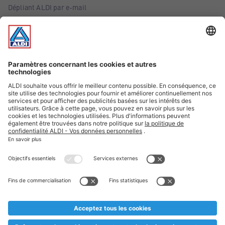
Dépliant ALDI par e-mail
Offres
Infos essentielles
Suivez ALDI Belgique
Textes marqués d'un astérisque et mentions légales
* Nous vendons ces articles temporairement et jusqu'à
épuisement des stocks. Nous comptons sur votre compréhension
au cas où, malgré le planning bien étudié, nous serions
prématurément en rupture de stock. Prix Recupel et TVA incl.
** Sur ce site, l’utilisation de la forme masculine a été adoptée