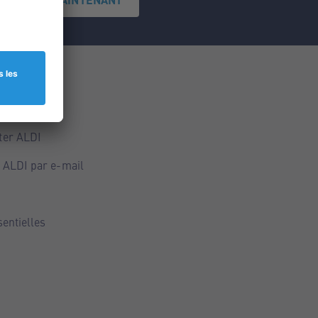
ce
ALDI
ter ALDI
 ALDI par e-mail
sentielles