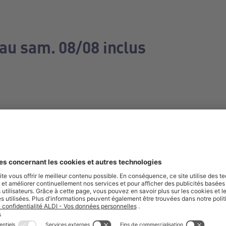
 au sam. 08/08 inclus
e manquez aucune de nos offres.
S