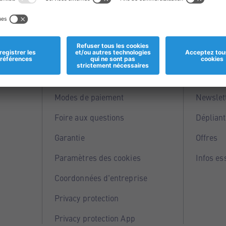
Informations
Servi
Magasins
Points 
Modes de paiement
Newslet
Foire aux questions
Dépliant
Garantie
Offres
Paramètres des cookies
Infos es
Coordonnées d'entreprise
Privacy protection
Privacy protection App