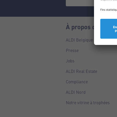
À propos de nous
ALDI Belgique
Presse
Jobs
ALDI Real Estate
Compliance
ALDI Nord
Notre vitrine à trophées