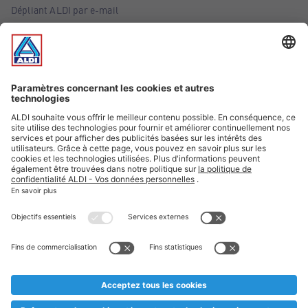
Dépliant ALDI par e-mail
Offres
Infos essentielles
Suivez ALDI Belgique
Textes marqués d'un astérisque et mentions légales
* Nous vendons ces articles temporairement et jusqu'à
épuisement des stocks. Nous comptons sur votre compréhension
au cas où, malgré le planning bien étudié, nous serions
prématurément en rupture de stock. Prix Recupel et TVA incl.
** Sur ce site, l’utilisation de la forme masculine a été adoptée