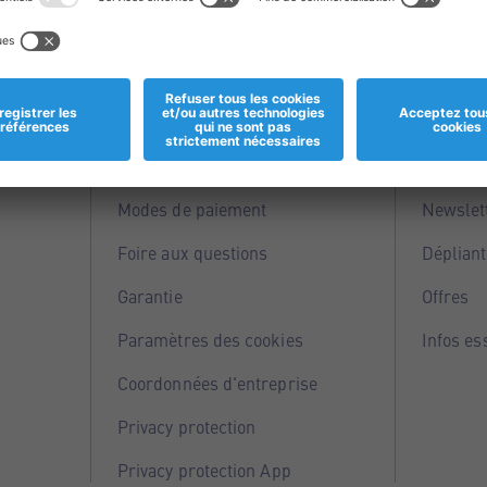
Informations
Servi
Magasins
Points 
Modes de paiement
Newslet
Foire aux questions
Dépliant
Garantie
Offres
Paramètres des cookies
Infos es
Coordonnées d'entreprise
Privacy protection
Privacy protection App