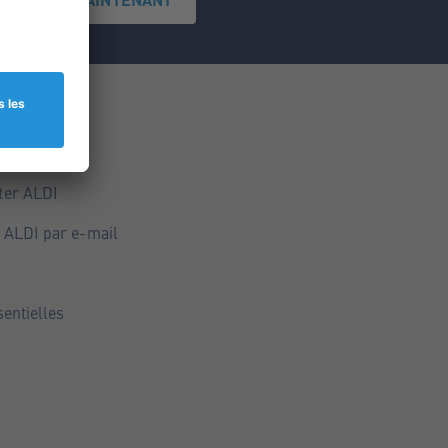
ce
ALDI
ter ALDI
 ALDI par e-mail
sentielles