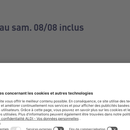
 au sam. 08/08 inclus
e manquez aucune de nos offres.
S