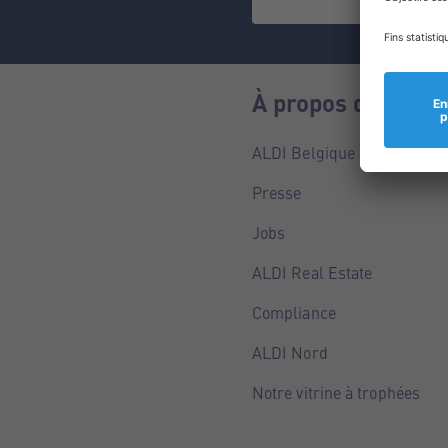
À propos de nous
ALDI Belgique
Presse
Jobs
ALDI Real Estate
Compliance
ALDI Nord
Notre vitrine à trophées