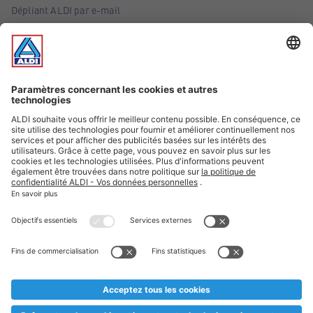
Dépliant ALDI par e-mail
Offres
Infos essentielles
Suivez ALDI Belgique
Textes marqués d'un astérisque et mentions légales
* Nous vendons ces articles temporairement et jusqu'à
épuisement des stocks. Nous comptons sur votre compréhension
au cas où, malgré le planning bien étudié, nous serions
prématurément en rupture de stock. Prix Recupel et TVA incl.
** Sur ce site, l’utilisation de la forme masculine a été adoptée