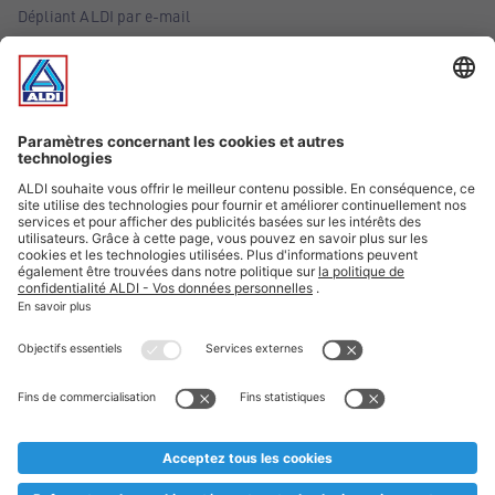
Dépliant ALDI par e-mail
Offres
Infos essentielles
Suivez ALDI Belgique
Textes marqués d'un astérisque et mentions légales
* Nous vendons ces articles temporairement et jusqu'à
épuisement des stocks. Nous comptons sur votre compréhension
au cas où, malgré le planning bien étudié, nous serions
prématurément en rupture de stock. Prix Recupel et TVA incl.
** Sur ce site, l’utilisation de la forme masculine a été adoptée