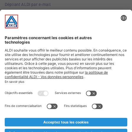
Dépliant ALDI par e-mail
Offres
Infos essentielles
Suivez ALDI Belgique
Textes marqués d'un astérisque et mentions légales
* Nous vendons ces articles temporairement et jusqu'à
épuisement des stocks. Nous comptons sur votre compréhension
au cas où, malgré le planning bien étudié, nous serions
prématurément en rupture de stock. Prix Recupel et TVA incl.
** Sur ce site, l’utilisation de la forme masculine a été adoptée