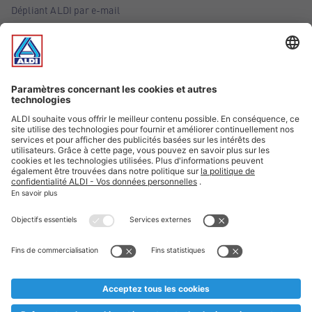
Dépliant ALDI par e-mail
Offres
Infos essentielles
Suivez ALDI Belgique
Textes marqués d'un astérisque et mentions légales
* Nous vendons ces articles temporairement et jusqu'à
épuisement des stocks. Nous comptons sur votre compréhension
au cas où, malgré le planning bien étudié, nous serions
prématurément en rupture de stock. Prix Recupel et TVA incl.
** Sur ce site, l’utilisation de la forme masculine a été adoptée