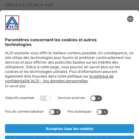
Dépliant ALDI par e-mail
Offres
Infos essentielles
Suivez ALDI Belgique
Textes marqués d'un astérisque et mentions légales
* Nous vendons ces articles temporairement et jusqu'à
épuisement des stocks. Nous comptons sur votre compréhension
au cas où, malgré le planning bien étudié, nous serions
prématurément en rupture de stock. Prix Recupel et TVA incl.
** Sur ce site, l’utilisation de la forme masculine a été adoptée