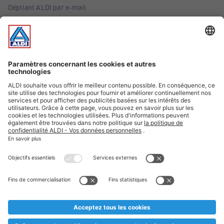
Dépliant ALDI par e-mail
Offres
Infos essentielles
Suivez ALDI Belgique
Textes marqués d'un astérisque et mentions légales
* Nous vendons ces articles temporairement et jusqu'à
épuisement des stocks. Nous comptons sur votre compréhension
au cas où, malgré le planning bien étudié, nous serions
prématurément en rupture de stock. Prix Recupel et TVA incl.
** Sur ce site, l’utilisation de la forme masculine a été adoptée