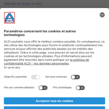
Dépliant ALDI par e-mail
Offres
Infos essentielles
Suivez ALDI Belgique
Textes marqués d'un astérisque et mentions légales
* Nous vendons ces articles temporairement et jusqu'à
épuisement des stocks. Nous comptons sur votre compréhension
au cas où, malgré le planning bien étudié, nous serions
prématurément en rupture de stock. Prix Recupel et TVA incl.
** Sur ce site, l’utilisation de la forme masculine a été adoptée