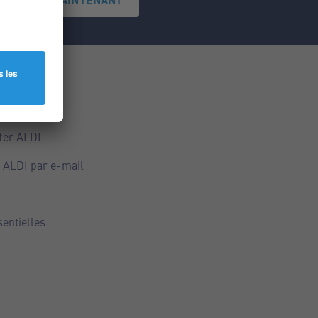
ce
ALDI
ter ALDI
 ALDI par e-mail
sentielles