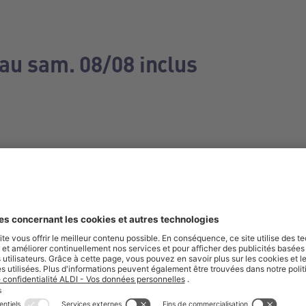
 au sam. 08/08 inclus
e manquez aucune de nos offres.
S