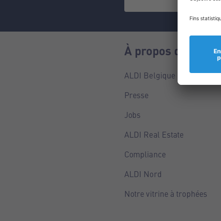
À propos de nous
ALDI Belgique
Presse
Jobs
ALDI Real Estate
Compliance
ALDI Nord
Notre vitrine à trophées