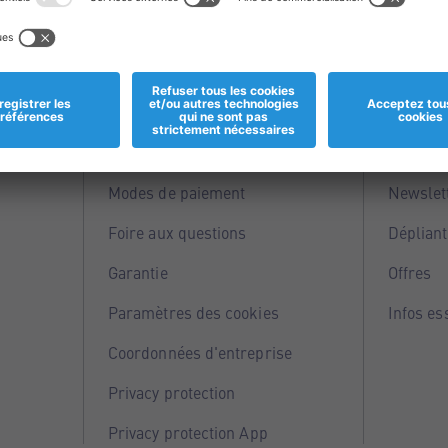
Informations
Servi
Magasins
Points 
Modes de paiement
Newslet
Foire aux questions
Dépliant
Garantie
Offres
Paramètres des cookies
Infos es
Coordonnées d'entreprise
Privacy protection
Privacy protection App