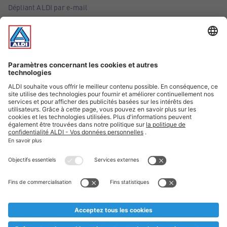
Dépliant ALDI par e-mail
Offres
Infos essentielles
Suivez ALDI Belgique
Textes marqués d'un astérisque et mentions légales
* Nous vendons ces articles temporairement et jusqu'à
épuisement des stocks. Nous comptons sur votre compréhension
au cas où, malgré le planning bien étudié, nous serions
prématurément en rupture de stock. Prix Recupel et TVA incl.
** Sur ce site, l’utilisation de la forme masculine a été adoptée