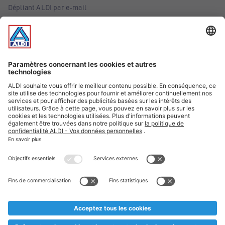
Dépliant ALDI par e-mail
Offres
Infos essentielles
Suivez ALDI Belgique
Textes marqués d'un astérisque et mentions légales
* Nous vendons ces articles temporairement et jusqu'à
épuisement des stocks. Nous comptons sur votre compréhension
au cas où, malgré le planning bien étudié, nous serions
prématurément en rupture de stock. Prix Recupel et TVA incl.
** Sur ce site, l’utilisation de la forme masculine a été adoptée