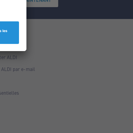
ce
ALDI
ter ALDI
 ALDI par e-mail
sentielles