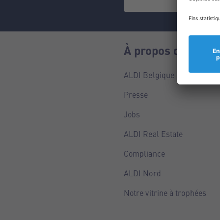
À propos de nous
ALDI Belgique
Presse
Jobs
ALDI Real Estate
Compliance
ALDI Nord
Notre vitrine à trophées