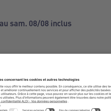
 au sam. 08/08 inclus
e manquez aucune de nos offres.
S