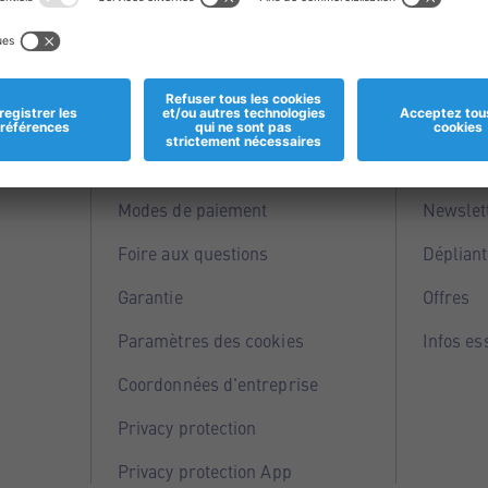
Informations
Servi
Magasins
Points 
Modes de paiement
Newslet
Foire aux questions
Dépliant
Garantie
Offres
Paramètres des cookies
Infos es
Coordonnées d'entreprise
Privacy protection
Privacy protection App