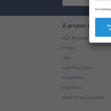
À propos de nous
ALDI Belgique
Presse
Jobs
ALDI Real Estate
Compliance
ALDI Nord
Notre vitrine à trophées