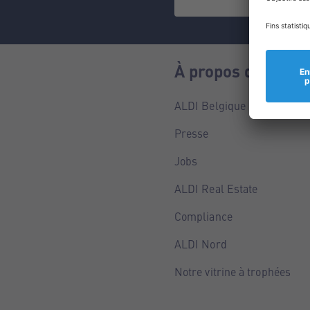
À propos de nous
ALDI Belgique
Presse
Jobs
ALDI Real Estate
Compliance
ALDI Nord
Notre vitrine à trophées