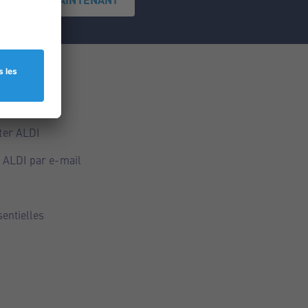
ce
ALDI
ter ALDI
 ALDI par e-mail
sentielles