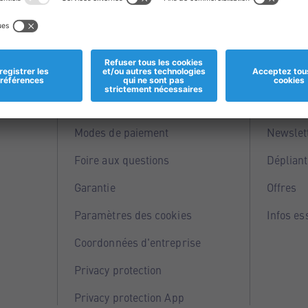
Informations
Servi
Magasins
Points 
Modes de paiement
Newslet
Foire aux questions
Dépliant
Garantie
Offres
Paramètres des cookies
Infos es
Coordonnées d'entreprise
Privacy protection
Privacy protection App