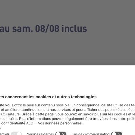
 au sam. 08/08 inclus
e manquez aucune de nos offres.
S