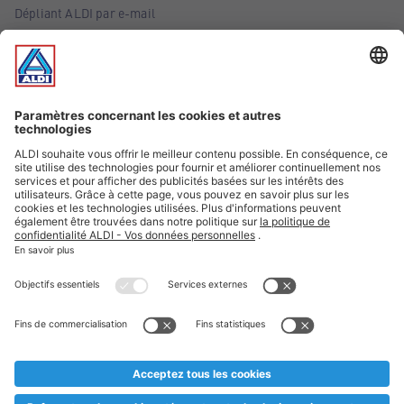
Dépliant ALDI par e-mail
Offres
Infos essentielles
Suivez ALDI Belgique
Textes marqués d'un astérisque et mentions légales
* Nous vendons ces articles temporairement et jusqu'à
épuisement des stocks. Nous comptons sur votre compréhension
au cas où, malgré le planning bien étudié, nous serions
prématurément en rupture de stock. Prix Recupel et TVA incl.
** Sur ce site, l’utilisation de la forme masculine a été adoptée