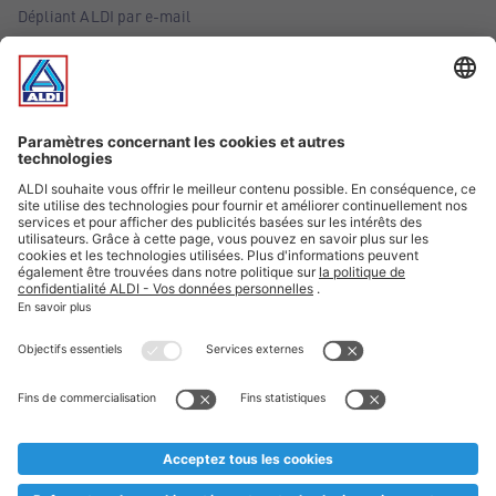
Dépliant ALDI par e-mail
Offres
Infos essentielles
Suivez ALDI Belgique
Textes marqués d'un astérisque et mentions légales
* Nous vendons ces articles temporairement et jusqu'à
épuisement des stocks. Nous comptons sur votre compréhension
au cas où, malgré le planning bien étudié, nous serions
prématurément en rupture de stock. Prix Recupel et TVA incl.
** Sur ce site, l’utilisation de la forme masculine a été adoptée