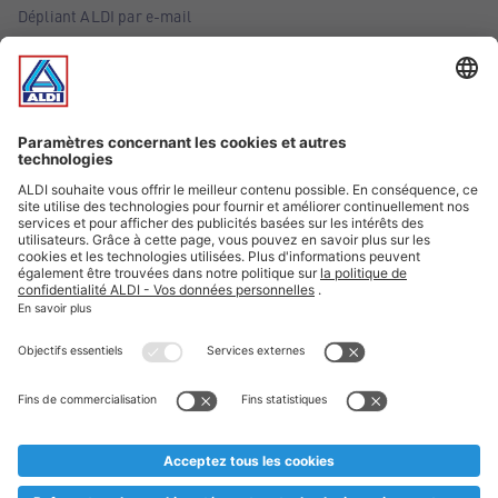
Dépliant ALDI par e-mail
Offres
Infos essentielles
Suivez ALDI Belgique
Textes marqués d'un astérisque et mentions légales
* Nous vendons ces articles temporairement et jusqu'à
épuisement des stocks. Nous comptons sur votre compréhension
au cas où, malgré le planning bien étudié, nous serions
prématurément en rupture de stock. Prix Recupel et TVA incl.
** Sur ce site, l’utilisation de la forme masculine a été adoptée