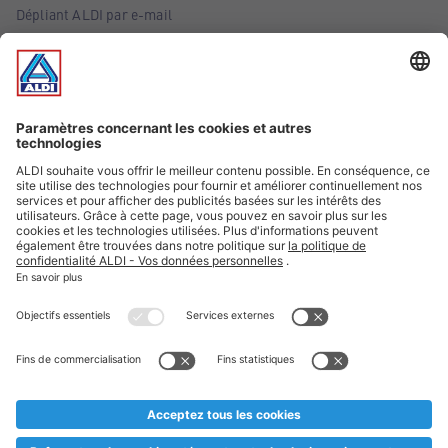
Dépliant ALDI par e-mail
Offres
Infos essentielles
Suivez ALDI Belgique
Textes marqués d'un astérisque et mentions légales
* Nous vendons ces articles temporairement et jusqu'à
épuisement des stocks. Nous comptons sur votre compréhension
au cas où, malgré le planning bien étudié, nous serions
prématurément en rupture de stock. Prix Recupel et TVA incl.
** Sur ce site, l’utilisation de la forme masculine a été adoptée