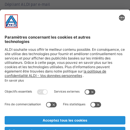
Dépliant ALDI par e-mail
Offres
Infos essentielles
Suivez ALDI Belgique
Textes marqués d'un astérisque et mentions légales
* Nous vendons ces articles temporairement et jusqu'à
épuisement des stocks. Nous comptons sur votre compréhension
au cas où, malgré le planning bien étudié, nous serions
prématurément en rupture de stock. Prix Recupel et TVA incl.
** Sur ce site, l’utilisation de la forme masculine a été adoptée