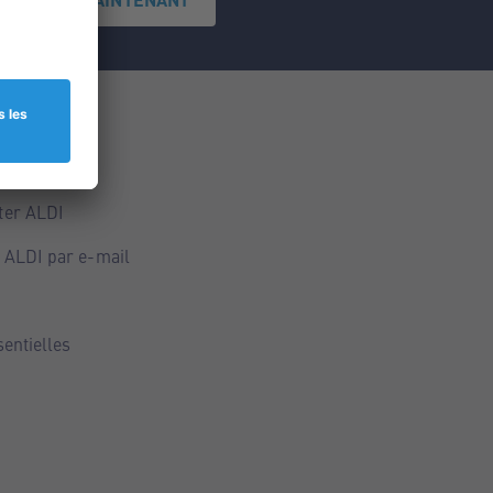
ce
ALDI
ter ALDI
 ALDI par e-mail
sentielles