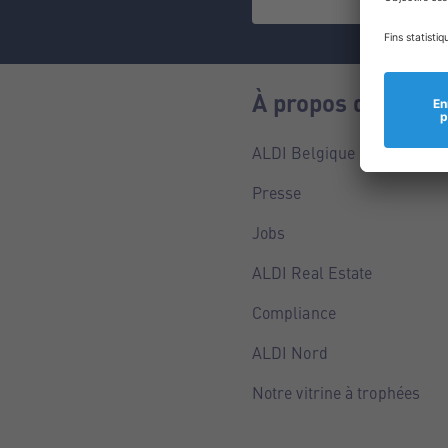
À propos de nous
ALDI Belgique
Presse
Jobs
ALDI Real Estate
Compliance
ALDI Nord
Notre vitrine à trophées