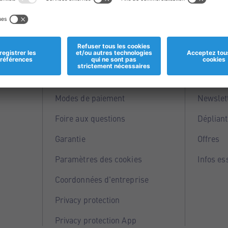
Informations
Servi
Magasins
Points 
Modes de paiement
Newslet
Foire aux questions
Dépliant
Garantie
Offres
Paramètres des cookies
Infos es
Coordonnées d'entreprise
Privacy protection
Privacy protection App