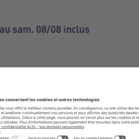
 au sam. 08/08 inclus
e manquez aucune de nos offres.
S