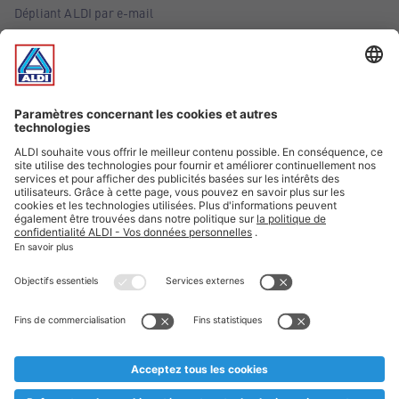
Dépliant ALDI par e-mail
Offres
Infos essentielles
Suivez ALDI Belgique
Textes marqués d'un astérisque et mentions légales
* Nous vendons ces articles temporairement et jusqu'à
épuisement des stocks. Nous comptons sur votre compréhension
au cas où, malgré le planning bien étudié, nous serions
prématurément en rupture de stock. Prix Recupel et TVA incl.
** Sur ce site, l’utilisation de la forme masculine a été adoptée