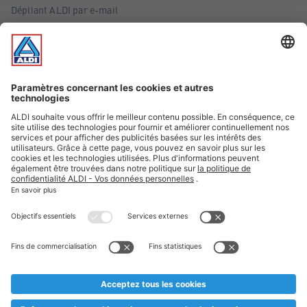
Dépliant ALDI par e-mail
Offres
Infos essentielles
Suivez ALDI Belgique
Textes marqués d'un astérisque et mentions légales
* Nous vendons ces articles temporairement et jusqu'à
épuisement des stocks. Nous comptons sur votre compréhension
au cas où, malgré le planning bien étudié, nous serions
prématurément en rupture de stock. Prix Recupel et TVA incl.
** Sur ce site, l’utilisation de la forme masculine a été adoptée