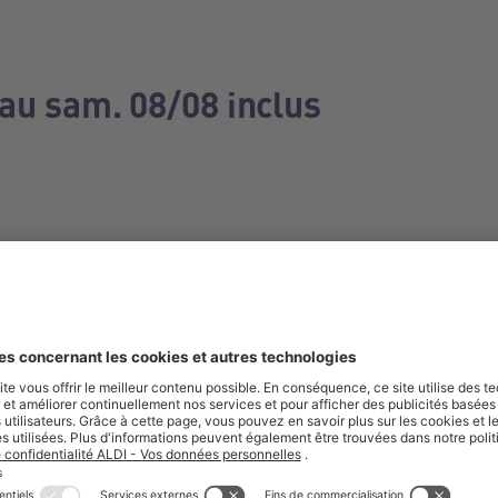
 au sam. 08/08 inclus
e manquez aucune de nos offres.
S