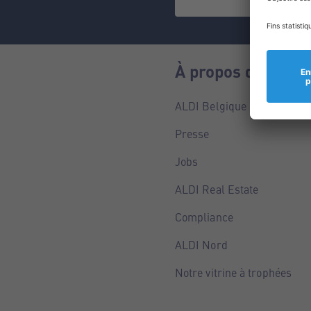
À propos de nous
ALDI Belgique
Presse
Jobs
ALDI Real Estate
Compliance
ALDI Nord
Notre vitrine à trophées