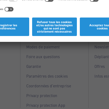
Informations
Servi
Magasins
Points 
Modes de paiement
Newslet
Foire aux questions
Dépliant
Garantie
Offres
Paramètres des cookies
Infos es
Coordonnées d'entreprise
Privacy protection
Privacy protection App