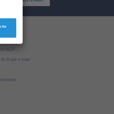
ce
ALDI
ter ALDI
 ALDI par e-mail
sentielles