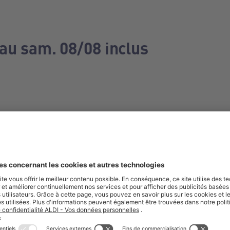
 au sam. 08/08 inclus
e manquez aucune de nos offres.
S