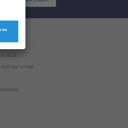
ce
ALDI
ter ALDI
 ALDI par e-mail
sentielles