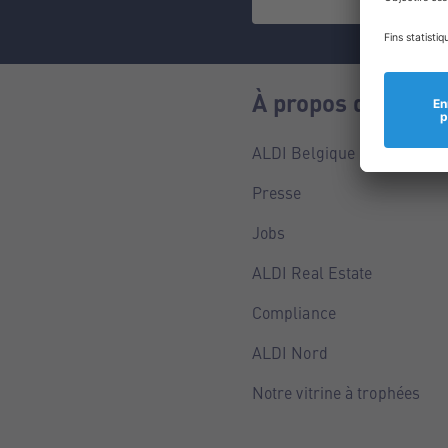
À propos de nous
ALDI Belgique
Presse
Jobs
ALDI Real Estate
Compliance
ALDI Nord
Notre vitrine à trophées