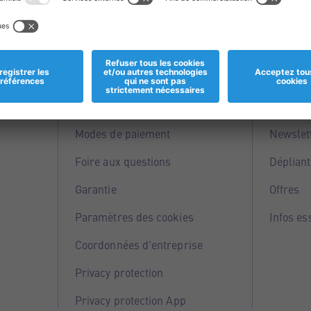
Informations
Servi
Magasins
Points 
Modes de paiement
Newslet
Foire aux questions
Dépliant
Garantie
Offres
Paramètres des cookies
Infos es
Coordonnées d'entreprise
Privacy protection
Privacy protection App