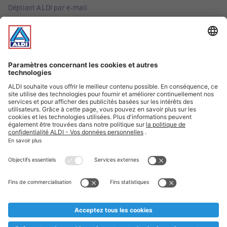
Dépliant ALDI par e-mail
Offres
Infos essentielles
Suivez ALDI Belgique
Textes marqués d'un astérisque et mentions légales
* Nous vendons ces articles temporairement et jusqu'à
épuisement des stocks. Nous comptons sur votre compréhension
au cas où, malgré le planning bien étudié, nous serions
prématurément en rupture de stock. Prix Recupel et TVA incl.
** Sur ce site, l’utilisation de la forme masculine a été adoptée